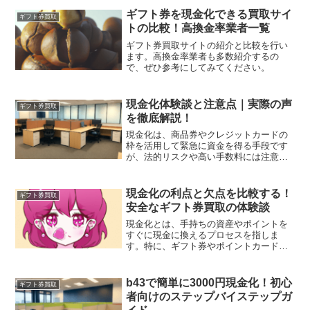
ギフト券を現金化できる買取サイ
ギフト券買取
トの比較！高換金率業者一覧
ギフト券買取サイトの紹介と比較を行い
ます。高換金率業者も多数紹介するの
で、ぜひ参考にしてみてください。
現金化体験談と注意点｜実際の声
ギフト券買取
を徹底解説！
現金化は、商品券やクレジットカードの
枠を活用して緊急に資金を得る手段です
が、法的リスクや高い手数料には注意が
必要です。実際の体験談を通じて、利点
と欠点を詳しく解説します。
現金化の利点と欠点を比較する！
ギフト券買取
安全なギフト券買取の体験談
現金化とは、手持ちの資産やポイントを
すぐに現金に換えるプロセスを指しま
す。特に、ギフト券やポイントカードな
どは、意外とすぐに使わないまま溜まっ
てしまうことがあります。このような場
合、これらの資産を現金に換えること
b43で簡単に3000円現金化！初心
ギフト券買取
で、必要な資金を手に入れることができ
者向けのステップバイステップガ
るのです。