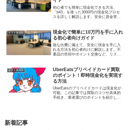
イド
初心者でも簡単に現金化できる方法、
「b43」を使った3000円の現金化プロセ
スを詳しく解説します。安全に資金管理
ができるb43の魅力を知り、手軽に活用し
ましょう。
現金化で簡単に10万円を手に入れ
ギフト券買取
る初心者向けガイド
急な出費に備えて、安全に現金を手に入
れる方法を初心者向けに解説します。不
要品の売却やポイント交換など、リスク
を抑えた具体的な手段を紹介。適切な知
識で賢く現金化を実現しましょう。
UberEatsプリペイドカード買取
ギフト券買取
のポイント！即時現金化を実現す
る方法
UberEatsのプリペイドカードは現金化が
可能。この記事では買取のコツや具体的
手続き、業者選びのポイントを紹介しま
す。使いやすい方法でスムーズに現金化
を図りましょう。
新着記事