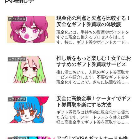
現金化の利点と欠点を比較する！
ギフト券買取
安全なギフト券買取の体験談
現金化とは、手持ちの資産やポイントを
すぐに現金に換えるプロセスを指しま
す。特に、ギフト券やポイントカードな
どは、意外とすぐに使わないまま溜まっ
てしまうことがあります。このような場
合、これらの資産を現金に換えること
推し活をもっと楽しむ！女子にお
ギフト券買取
で、必要な資金を手に入れることができ
すすめのギフト券買取サービス
るのです。
推し活において、人気のギフト券買取サ
ービスを紹介します。不要なギフト券を
現金化することで、さらに快適な推し活
を実現しましょう。また、女子に人気の
ギフト券やその使い道についてもお伝え
いたします。ぜひ参考にしてください。
安全に高換金率！ケータイでギフ
ギフト券買取
ト券買取を楽にする方法
ギフト券買取は効率的に現金化する優れ
た方法です。スマートフォンを使えば手
軽に高換金率でギフト券を買取すること
ができます。この記事では、その方法や
ポイントについて詳しく解説しますの
で、ぜひご覧ください。
アプリでVISAギフトカードを換