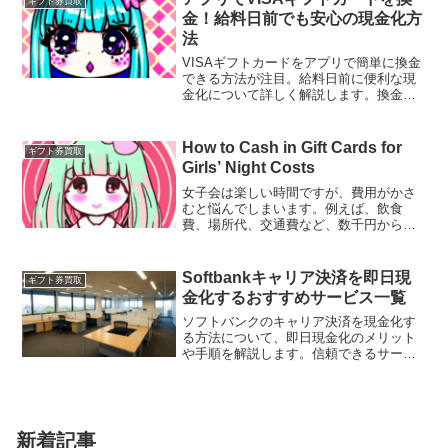
ギフト券買取
金！給料日前でも安心の現金化方
法
VISAギフトカードをアプリで簡単に換金
できる方法が注目。給料日前に便利な現
金化について詳しく解説します。換金時
の注意点や信頼できるアプリ選びのポイ
ントなどもご紹介。
How to Cash in Gift Cards for
ギフト券買取
Girls’ Night Costs
女子会は楽しい時間ですが、費用がかさ
むと悩んでしまいます。例えば、飲食
費、場所代、交通費など、数千円から一
万円以上かかることもあります。このよ
うな費用を抑えるために、友達と話し合
ってお金の負担を分け合うことや、トッ
Softbankキャリア決済を即日現
ギフト券買取
ピングを少なめにすることが重要です。
金化するおすすめサービス一覧
ソフトバンクのキャリア決済を現金化す
る方法について、即日現金化のメリット
や手順を解説します。信頼できるサービ
ス選びが重要なポイントです。初心者で
も安心して現金化を行うための情報をお
届けします。
新着記事