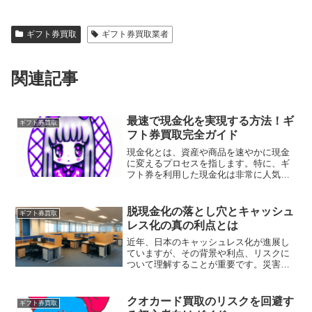
ギフト券買取
ギフト券買取業者
関連記事
最速で現金化を実現する方法！ギ
ギフト券買取
フト券買取完全ガイド
現金化とは、資産や商品を速やかに現金
に変えるプロセスを指します。特に、ギ
フト券を利用した現金化は非常に人気
で、特に使わないギフト券を持っている
方にとっては魅力的な選択肢となること
でしょう。
脱現金化の落とし穴とキャッシュ
ギフト券買取
レス化の真の利点とは
近年、日本のキャッシュレス化が進展し
ていますが、その背景や利点、リスクに
ついて理解することが重要です。災害時
の脆弱性や高齢者の疎外といった課題も
存在し、利用者は安心して使える環境を
整える必要があります。
クオカード買取のリスクを回避す
ギフト券買取