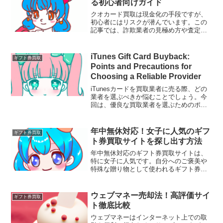
る初心者向けガイド
クオカード買取は現金化の手段ですが、
初心者にはリスクが潜んでいます。この
記事では、詐欺業者の見極め方や査定金
額の不透明さについて考察し、リスクを
回避するための方法を説明します。信頼
できる業者を選び、安心して取引を行い
iTunes Gift Card Buyback:
ギフト券買取
ましょう。
Points and Precautions for
Choosing a Reliable Provider
iTunesカードを買取業者に売る際、どの
業者を選ぶべきか悩むことでしょう。今
回は、優良な買取業者を選ぶためのポイ
ントと注意点について詳しく解説しま
す。まず、信頼性の高い業者を見極める
ことが重要です。そのためには、評判や
年中無休対応！女子に人気のギフ
ギフト券買取
サービス内容、買取価格を調べることが
ト券買取サイトを探し出す方法
欠かせません。
年中無休対応のギフト券買取サイトは、
特に女子に人気です。自分へのご褒美や
特殊な贈り物として使われるギフト券を
簡単に現金化できる方法…。
ウェブマネー売却法！高評価サイ
ギフト券買取
ト徹底比較
ウェブマネーはインターネット上での取