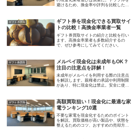
避けるため、換金率や評判を比較した
2024年版ランキングと評価基準を紹介し
ます。信頼できる業者を見つけて、安全
な取引を実現しましょう。
ギフト券を現金化できる買取サイ
ギフト券買取
トの比較！高換金率業者一覧
ギフト券買取サイトの紹介と比較を行い
ます。高換金率業者も多数紹介するの
で、ぜひ参考にしてみてください。
メルペイ現金化は未成年もOK？
ギフト券買取
注目の注意点を詳解！
未成年がメルペイを利用する際の注意点
を解説します。親権者の承認や利用制限
があり、特に現金化は禁止。安全に使う
ためのルールを守り、親と相談しながら
活用しましょう。
高額買取狙い！現金化に最適な家
ギフト券買取
電ランキング10選
不要な家電を現金化するためのポイント
を解説。買取価格が高い製品や、状態を
整えるためのコツ、おすすめの売却方法
も紹介します。高額査定を狙う秘訣がこ
こに！