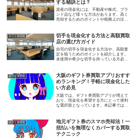
する秘訣とは？
資産の現金化には、不動産や株式、ブラ
ンド品など様々な方法があります。高く
売却するためのポイントや税務上の注意
点を押さえ、ライフプランに合った最適
なタイミングで資産を活用しましょう。
切手を現金化する方法と高額買取
ギフト券買取
店の選び方ガイド
自宅の切手を現金化する方法や、高額査
定を狙うためのポイントを紹介します。
未使用や希少な切手を持っている方必見
の知識が満載です。上手に価値を引き出
し、納得のいく現金化を目指しましょ
う。
大阪のギフト券買取アプリおすす
ギフト券買取
めランキング！手軽に現金化した
い方必見
大阪では、ギフト券買取アプリが増えて
おり、現金化を希望する方にとって便利
な選択肢となっています。本記事では、
大阪で利用可能なギフト券買取アプリお
すすめランキングを紹介しますので、ぜ
ひ参考にしてください。まず、ギフト券
地元ギフト券のスマホ売却法！一
ギフト券買取
買取アプリの利点について確認しましょ
括払いを無理なくカバーする買取
う。
テクニック