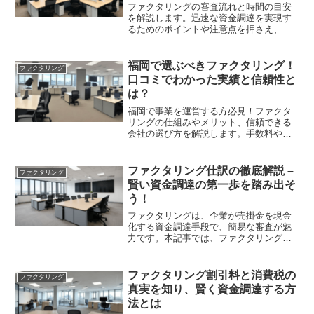
ファクタリングの審査流れと時間の目安
を解説します。迅速な資金調達を実現す
るためのポイントや注意点を押さえ、最
適な業者を見極めてスムーズな資金繰り
を目指しましょう。
福岡で選ぶべきファクタリング！
ファクタリング
口コミでわかった実績と信頼性と
は？
福岡で事業を運営する方必見！ファクタ
リングの仕組みやメリット、信頼できる
会社の選び方を解説します。手数料や入
金スピード、口コミ情報を参考にし、最
適な業者を見つけましょう。
ファクタリング仕訳の徹底解説 –
ファクタリング
賢い資金調達の第一歩を踏み出そ
う！
ファクタリングは、企業が売掛金を現金
化する資金調達手段で、簡易な審査が魅
力です。本記事では、ファクタリングの
基本概念や仕訳処理のポイント、選び方
について詳しく解説します。これを読ん
で、適切な資金繰り戦略を見つけましょ
ファクタリング割引料と消費税の
ファクタリング
う。
真実を知り、賢く資金調達する方
法とは