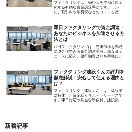
ファクタリングは、売掛金を早期に現金
化する有効な資金調達手法です。しか
し、割引料や消費税などのコストを把握
しなければ思わぬ支出が発生すること
も。信頼できる業者選びと契約内容の確
認が重要です。
即日ファクタリングで資金調達！
ファクタリング
あなたのビジネスを加速させる方
法とは
即日ファクタリングは、売掛債権を瞬時
に現金化できる資金調達手段。急な資金
ニーズに応え、銀行融資よりも手軽に利
用可能ですが、手数料や契約条件に注意
が必要です。実際の活用事例も紹介しま
す。
ファクタリング建設くんの評判を
ファクタリング
徹底解説！安心して使える理由と
は？
ファクタリング「建設くん」は、建設業
に特化した資金繰りサポートサービスで
す。即日対応や妥当な手数料、建設業理
解に基づく柔軟なサポートが高評価。安
心して利用するためのポイントも解説し
ます。
新着記事