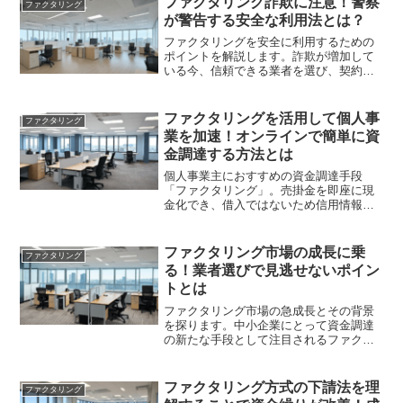
ファクタリング詐欺に注意！警察
ファクタリング
が警告する安全な利用法とは？
ファクタリングを安全に利用するための
ポイントを解説します。詐欺が増加して
いる今、信頼できる業者を選び、契約内
容をしっかり確認することが重要です。
未然にトラブルを防ぐための具体的な対
策もご紹介。
ファクタリングを活用して個人事
ファクタリング
業を加速！オンラインで簡単に資
金調達する方法とは
個人事業主におすすめの資金調達手段
「ファクタリング」。売掛金を即座に現
金化でき、借入ではないため信用情報へ
の影響も少ない特徴があります。しか
し、手数料や契約内容の確認が重要で
す。オプションを比較し、最適な方法を
ファクタリング市場の成長に乗
ファクタリング
見つけましょう。
る！業者選びで見逃せないポイン
トとは
ファクタリング市場の急成長とその背景
を探ります。中小企業にとって資金調達
の新たな手段として注目されるファクタ
リングの種類や業者選びのポイントを解
説し、今後の市場動向についても触れて
います。
ファクタリング方式の下請法を理
ファクタリング