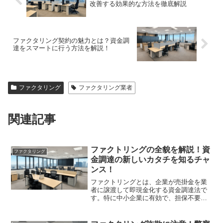
改善する効果的な方法を徹底解説
ファクタリング契約の魅力とは？資金調
達をスマートに行う方法を解説！
ファクタリング
ファクタリング業者
関連記事
ファクトリングの全貌を解説！資
ファクタリング
金調達の新しいカタチを知るチャ
ンス！
ファクトリングとは、企業が売掛金を業
者に譲渡して即現金化する資金調達法で
す。特に中小企業に有効で、担保不要で
迅速な資金が得られます。利用法やメリ
ットを学び、信頼できる業者選びが重要
です。