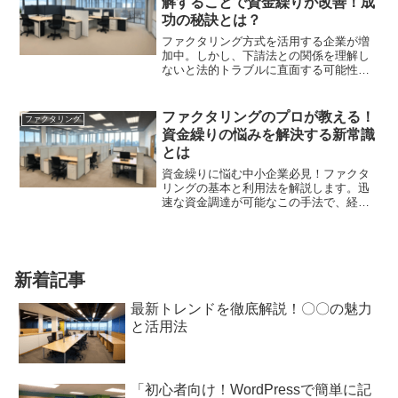
解することで資金繰りが改善！成
功の秘訣とは？
ファクタリング方式を活用する企業が増
加中。しかし、下請法との関係を理解し
ないと法的トラブルに直面する可能性が
あります。本記事では、ファクタリング
の利点や注意点、成功する活用方法を詳
しく解説します。
ファクタリングのプロが教える！
ファクタリング
資金繰りの悩みを解決する新常識
とは
資金繰りに悩む中小企業必見！ファクタ
リングの基本と利用法を解説します。迅
速な資金調達が可能なこの手法で、経営
の安定性を図りましょう。
新着記事
最新トレンドを徹底解説！〇〇の魅力
と活用法
「初心者向け！WordPressで簡単に記