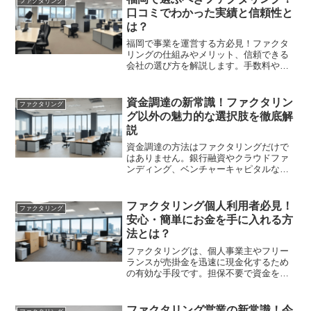
ファクタリング
口コミでわかった実績と信頼性と
は？
福岡で事業を運営する方必見！ファクタ
リングの仕組みやメリット、信頼できる
会社の選び方を解説します。手数料や入
金スピード、口コミ情報を参考にし、最
適な業者を見つけましょう。
資金調達の新常識！ファクタリン
ファクタリング
グ以外の魅力的な選択肢を徹底解
説
資金調達の方法はファクタリングだけで
はありません。銀行融資やクラウドファ
ンディング、ベンチャーキャピタルな
ど、多様な選択肢を詳しく解説し、あな
たに最適な資金調達方法を見つける手助
けをします。
ファクタリング個人利用者必見！
ファクタリング
安心・簡単にお金を手に入れる方
法とは？
ファクタリングは、個人事業主やフリー
ランスが売掛金を迅速に現金化するため
の有効な手段です。担保不要で資金を確
保できる一方、手数料や信頼性に注意が
必要です。計画的に活用しましょう。
ファクタリング営業の新常識！今