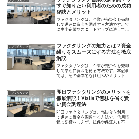
ファクタリング
すぐ知りたい利用者のための成功
秘訣とメリット
ファクタリングは、企業が売掛金を売却
して迅速に資金を調達する方法です。特
に中小企業やスタートアップに適してお
り、資金繰り改善の手段として注目され
ています。さまざまな種類と特性を理解
することで、最大限のメリットを享受で
ファクタリングの魅力とは？資金
ファクタリング
きます。
繰りをスムーズにする方法を徹底
解説！
ファクタリングは、企業が売掛金を売却
して早期に資金を得る方法です。本記事
では、その基本的な仕組みやメリット、
デメリット、利用のポイントを解説し、
初心者でも理解しやすい内容にまとめま
した。資金繰りをスムーズにしたい方必
即日ファクタリングのメリットを
ファクタリング
見です。
徹底解説！Vistiaで無駄を省く賢
い資金調達法
即日ファクタリングは、売掛金を利用し
て迅速に資金を調達する方法で、信用情
報に影響を与えず、担保や保証人も不要
です。特にVistiaを利用することで、手続
きが簡単で透明な手数料体系が魅力。資
金繰りの改善を目指す企業におすすめで