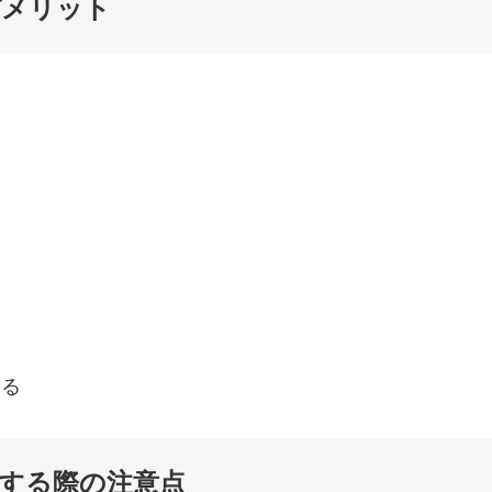
デメリット
る
ある
する際の注意点