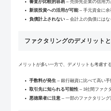
審査が比較的容易
– 売掛先企業の信用
新規投資への活用が可能
– 手元資金に
負債計上されない
– 会計上の負債には
ファクタリングのデメリット
メリットが多い一方で、デメリットも考慮す
手数料が発生
– 銀行融資に比べて高い
取引先に知られる可能性
– 3社間ファ
悪徳業者に注意
– 一部のファクタリン